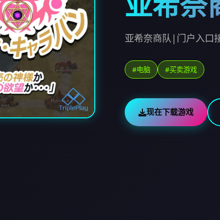
亚希奈
亚希奈商队|门户入口
#电脑
#买卖游戏
现在下载游戏