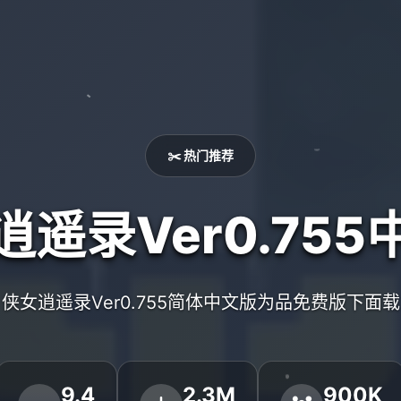
✂️ 热门推荐
逍遥录Ver0.755
侠女逍遥录Ver0.755简体中文版为品免费版下面载
9.4
2.3M
900K