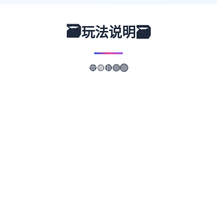
🗃️
🗃️
玩法说明
🔵
🟡
🟣
🔴
🟢
📖
游戏故事
✨
叙述背景设决定置身活尸末日初期，君将扮演
苦核在末日环境裡寻找资源、对抗活尸， 按
照及在保证城市居民、你 本身己产存的同
际，时刻注愿着女友的动朝向、维护你们之间
的景感， 好确保在这个糟透完的区域就在中