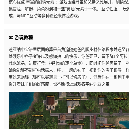
核心优点 丰富的剧情元素 ：游戏围绕寻宝和父亲之死展开，剧情深
集冒险、解谜、角色扮演和一些“黄油”元素于一体。 互动性强 ：
成、与NPC互动等多种途径来体验游戏。
📧 游玩教程
迪亚纳中宝讲里层面的算是首角追随她爸的脚步就往路程家并遇至
处娱乐中各子者许以及感知抽卡的快乐，你爸死已，留下降1个阿拉
魂水流晶，进展行凭：指引你的逐个单步），同时间你爸再留了一
确你能够不能打电话摇人，哇，一般的妹子一视到你的房子跟屎一
宝过来赚钱（钱可以买道具一样可以修房子），但后你在一系列干
提升着妹子们的好感度，也不断接近游戏名字纳迪亚之宝