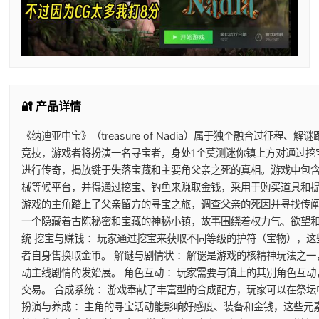
🔐 产品详情
《纳迪亚中宝》（treasure of Nadia）属于独个融合过征程、
竞技，游戏者将扮演一名寻宝者，身处1个莫测迷你镇上方对通过挖
进行传奇，揭放键于失落宝藏和主要角父亲之死的真相。游戏中包
械等候平台，并得通过挖宝、钓鱼来赚取金钱，采用于购买道具和提
游戏的主角踏上了父亲留方的寻宝之旅，调查父亲的死因并寻找传阐
一个隐藏着古陈秘密和宝藏的神秘小镇，故事围绕着权力气、欲望和
统 挖宝与赚钱 ：玩家通过挖宝来获取不同等级的护符（宝物），
者自身售换取金币。 解谜与剧情状 ：解谜是游戏的核精神玩法之
动主线剧情的发始展。 角色互动 ：玩家需要与镇上的其别角色互动
交易。 合成系统 ：游戏奉献了丰富型的合成配方，玩家可以在祭坛
扮演与养成 ：主角的寻宝活动能影响好感度、装备和金钱，这些元