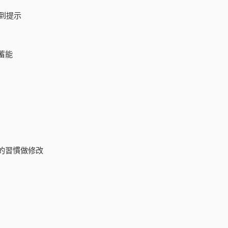
到提示
蓄能
的習慣做修改