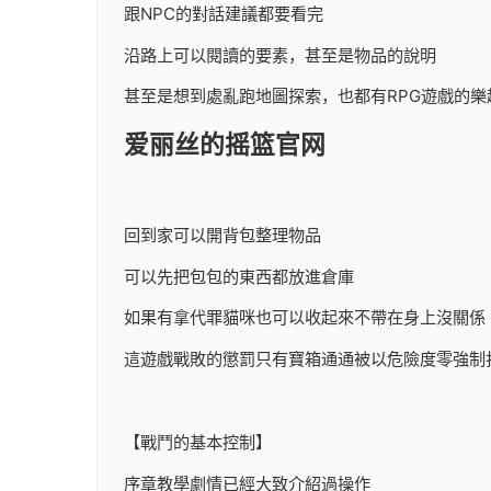
跟NPC的對話建議都要看完
沿路上可以閱讀的要素，甚至是物品的說明
甚至是想到處亂跑地圖探索，也都有RPG遊戲的樂
爱丽丝的摇篮官网
回到家可以開背包整理物品
可以先把包包的東西都放進倉庫
如果有拿代罪貓咪也可以收起來不帶在身上沒關係
這遊戲戰敗的懲罰只有寶箱通通被以危險度零強制
【戰鬥的基本控制】
序章教學劇情已經大致介紹過操作