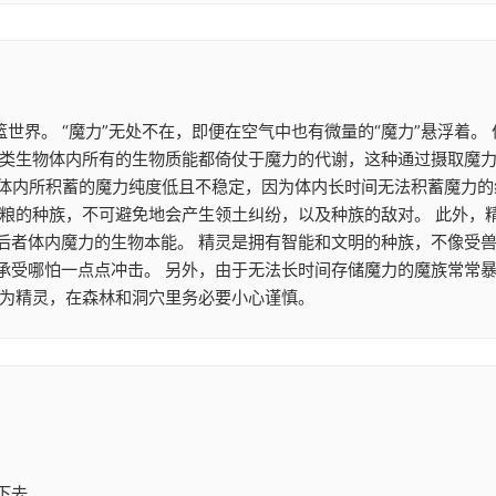
篮世界。 “魔力”无处不在，即便在空气中也有微量的“魔力”悬浮着
类生物体内所有的生物质能都倚仗于魔力的代谢，这种通过摄取魔力来
魔族体内所积蓄的魔力纯度低且不稳定，因为体内长时间无法积蓄魔力
食粮的种族，不可避免地会产生领土纠纷，以及种族的敌对。 此外，
后者体内魔力的生物本能。 精灵是拥有智能和文明的种族，不像受兽
承受哪怕一点点冲击。 另外，由于无法长时间存储魔力的魔族常常
作为精灵，在森林和洞穴里务必要小心谨慎。
下去