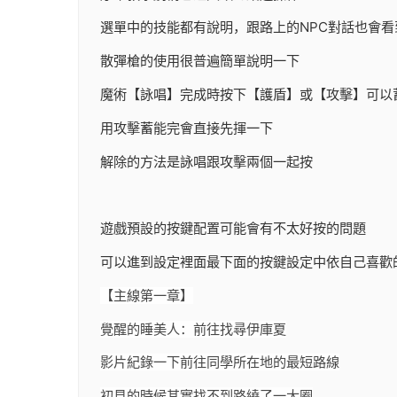
選單中的技能都有說明，跟路上的NPC對話也會看
散彈槍的使用很普遍簡單說明一下
魔術【詠唱】完成時按下【護盾】或【攻擊】可以
用攻擊蓄能完會直接先揮一下
解除的方法是詠唱跟攻擊兩個一起按
遊戲預設的按鍵配置可能會有不太好按的問題
可以進到設定裡面最下面的按鍵設定中依自己喜歡
【主線第一章】
覺醒的睡美人：前往找尋伊庫夏
影片紀錄一下前往同學所在地的最短路線
初見的時候其實找不到路繞了一大圈