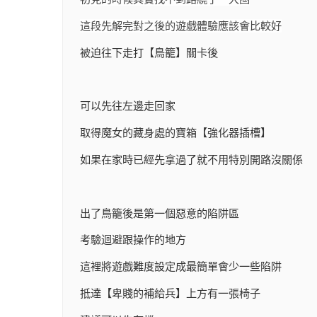
這段先解完對之後的遊戲體驗應該會比較好
被迫往下走打【鳥籠】關卡後
可以先往左邊走回家
取得魔女的藏身處的寶箱【強化器插槽】
如果在家時已經先拿過了就不用特別開路沒關係
出了鳥籠後是第一個惡意的陷阱區
考驗迴避跟操作的地方
這裡將遊戲難度設定成最簡單會少一些陷阱
抵達【卑賤的補給兵】上方有一張椅子