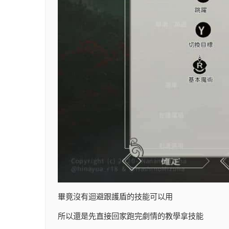
畢竟沒有迴避跟護盾的技能可以用
所以還是先直接回家跑完劇情的教學拿技能