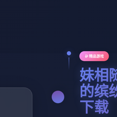
🎻 精品游戏
妹相
的缤
下载