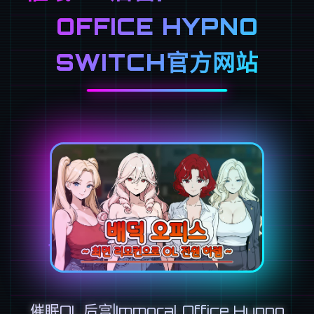
OFFICE HYPNO
SWITCH官方网站
催眠OL后宫|Immoral Office Hypno