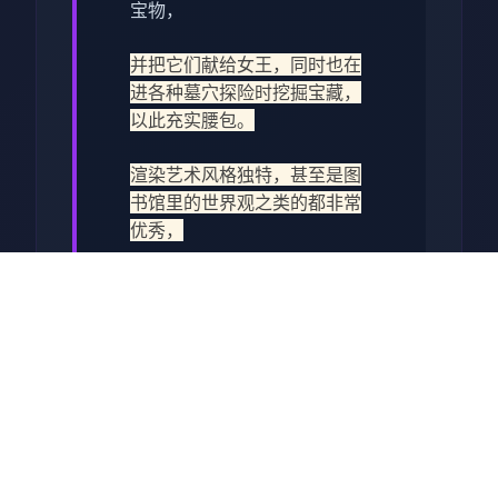
宝物，
并把它们献给女王，同时也在
进各种墓穴探险时挖掘宝藏，
以此充实腰包。
渲染艺术风格独特，甚至是图
书馆里的世界观之类的都非常
优秀，
作者做了很多分支，比如某个
角色死了，就会有完全不同的
剧情。
可能一段剧情会有六七种不同
的平行线，文本足足有一百六
十万