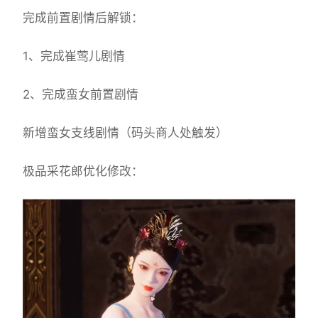
完成前置剧情后解锁：
1、完成崔莺儿剧情
2、完成蛮女前置剧情
新增蛮女支线剧情（码头商人处触发）
极品采花郎优化修改：