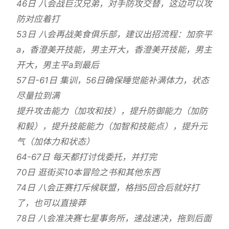
46日 八会战巨汉兄弟，对手防攻交替，这边可以攻
防对应着打
53日 八会再战美食俱乐部，建议出招流程：加奈平
a，香澄美开技能，男主开大，香澄美开技能，男主
开大，男主平a到最后
57日-61日 集训，56日确保睡觉能补满体力，状态
尽量拉到满
提升攻击能力（加攻和技），提升防御能力（加防
和毅），提升技能能力（加智和技能点），提升元
气（加体力和状态）
64-67日 每天都打讨伐委托，并打完
70日 逛街买10本冒险之书和其他东西
74日 八会正赛打斥候联盟，格挡5回合后就好打
了，也可以直接莽
78日 八会准决赛七星事务所，速战速决，拖到后面