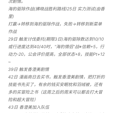
次剧情。
海豹驱除作战(拂晓战胜利路线)25日 实力测试(由香
里)
打赢→转移到海豹驱除作战，失败→转移到新菜单
作战
29日 触发讨伐委托(期限3日)海豹驱除数达到10/10
或行进度达到40/40时，“海豹情侣”战※信赖+5，行
动力-20，公会评价提高，全部状态+8，技能Pt+12
~
39日 触发香澄美剧情
42日 漫画商日去买书，触发香澄美剧情，把打折的
技能书先买了，有余的钱买安眠枕和羽绒被，还有
多的买冒险之书（这周之后的周末可以都去打大冒
险和超大冒险）
43日 香澄美加入队伍