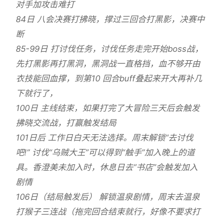
对手加攻击难打
84日 八会决赛打拂晓，撑过三回合打黑影，决赛中
断
85-99日 打讨伐任务，讨伐任务走完开始boss战，
先打黑影再打黑洞，黑洞战一直格挡，血不够开由
衣技能回血撑，到第10 回合buff叠起来开大再补几
下就行了，
100日 主线结束，如果打完了大冒险三天后会触发
拂晓交流战，打赢触发结局
101日后 工作日白天无法选择。周末解锁“去讨伐
吧!” 讨伐“乌贼大王”可以得到“触手”加入晚上的道
具。香澄美未加入时，休息日去“书店”会触发加入
剧情
106日（结局触发后） 解锁温泉剧情，周末去温泉
打猴子三连战（拖完回合结束就行，好像不要求打