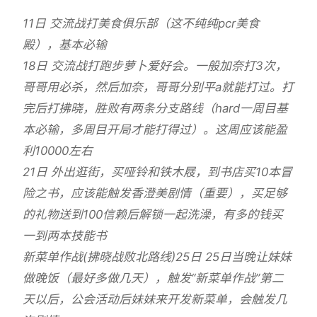
11日 交流战打美食俱乐部（这不纯纯pcr美食
殿），基本必输
18日 交流战打跑步萝卜爱好会。一般加奈打3次，
哥哥用必杀，然后加奈，哥哥分别平a就能打过。打
完后打拂晓，胜败有两条分支路线（hard一周目基
本必输，多周目开局才能打得过）。这周应该能盈
利10000左右
21日 外出逛街，买哑铃和铁木屐，到书店买10本冒
险之书，应该能触发香澄美剧情（重要），买足够
的礼物送到100信赖后解锁一起洗澡，有多的钱买
一到两本技能书
新菜单作战(拂晓战败北路线)25日 25日当晚让妹妹
做晚饭（最好多做几天），触发“新菜单作战”第二
天以后，公会活动后妹妹来开发新菜单，会触发几