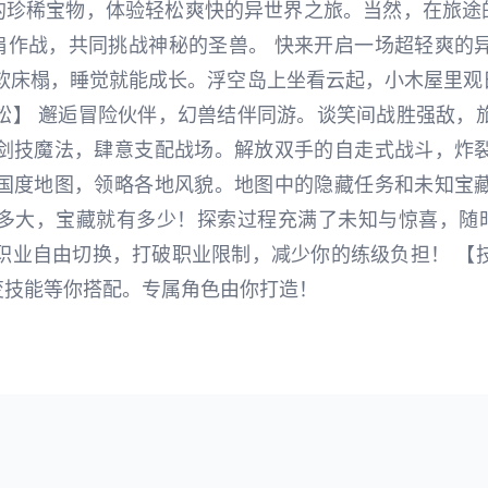
的珍稀宝物，体验轻松爽快的异世界之旅。当然，在旅途
肩作战，共同挑战神秘的圣兽。 快来开启一场超轻爽的异
柔软床榻，睡觉就能成长。浮空岛上坐看云起，小木屋里观
松】 邂逅冒险伙伴，幻兽结伴同游。谈笑间战胜强敌，
握剑技魔法，肆意支配战场。解放双手的自走式战斗，炸裂
索国度地图，领略各地风貌。地图中的隐藏任务和未知宝藏
有多大，宝藏就有多少！探索过程充满了未知与惊喜，随
职业自由切换，打破职业限制，减少你的练级负担！ 【
变技能等你搭配。专属角色由你打造！