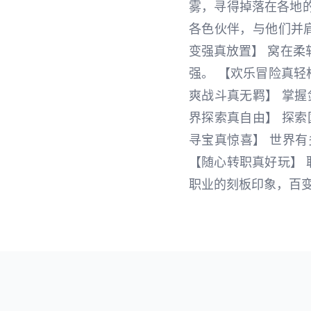
雾，寻得掉落在各地
各色伙伴，与他们并
变强真放置】 窝在
强。 【欢乐冒险真轻
爽战斗真无羁】 掌
界探索真自由】 探
寻宝真惊喜】 世界
【随心转职真好玩】 
职业的刻板印象，百