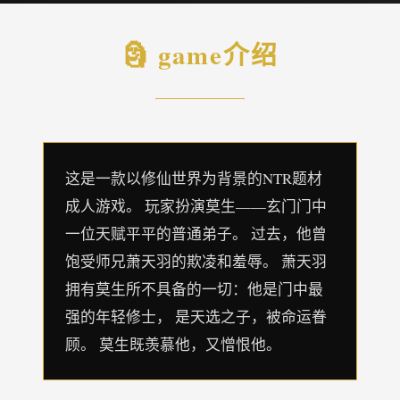
🗿 game介绍
这是一款以修仙世界为背景的NTR题材
成人游戏。 玩家扮演莫生——玄门门中
一位天赋平平的普通弟子。 过去，他曾
饱受师兄萧天羽的欺凌和羞辱。 萧天羽
拥有莫生所不具备的一切：他是门中最
强的年轻修士， 是天选之子，被命运眷
顾。 莫生既羡慕他，又憎恨他。