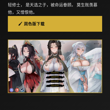
轻修士， 是天选之子，被命运眷顾。 莫生既羡慕
他，又憎恨他。
🖌️ 润色版下载